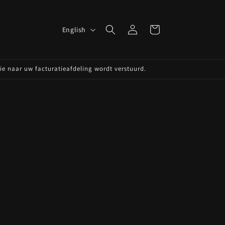
Log
L
Cart
English
in
a
n
die naar uw facturatieafdeling wordt verstuurd.
g
u
a
g
e