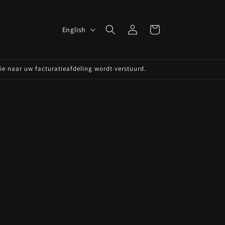
Log
L
Cart
English
in
a
n
die naar uw facturatieafdeling wordt verstuurd.
g
u
a
g
e