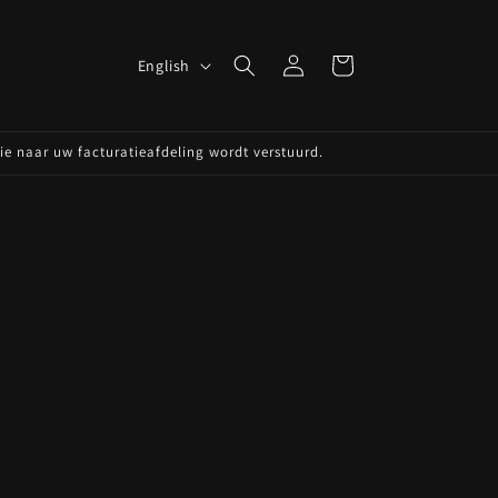
Log
L
Cart
English
in
a
n
die naar uw facturatieafdeling wordt verstuurd.
g
u
a
g
e